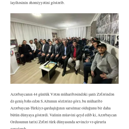
layihəsinin əhəmiyyətini göstərib.
Azərbaycanın 44 günlük Vətən müharibəsindəki şanlı Zəfərindən
də geniş bəhs edən S.Altunun sözlərinə görə, bu müharibə
Azərbaycan-Türkiyə qardaşlığının sarsılmaz olduğunu bir daha
bütün dünyaya göstərdi. Valinin müavini qeyd edib ki, Azərbaycan
Ordusunun tarixi Zəfəri türk dünyasında sevinclə və qürurla
qarşılandı.