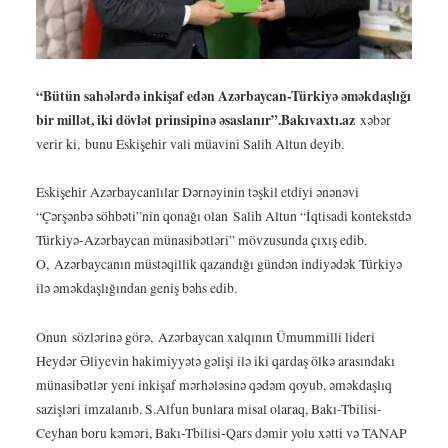
“Bütün sahələrdə inkişaf edən Azərbaycan-Türkiyə əməkdaşlığı
bir millət, iki dövlət prinsipinə əsaslanır”.
Bakıvaxtı.az
xəbər
verir ki, bunu Eskişehir vali müavini Salih Altun deyib.
Eskişehir Azərbaycanlılar Dərnəyinin təşkil etdiyi ənənəvi
“Çərşənbə söhbəti”nin qonağı olan Salih Altun “İqtisadi kontekstdə
Türkiyə-Azərbaycan münasibətləri” mövzusunda çıxış edib.
O, Azərbaycanın müstəqillik qazandığı gündən indiyədək Türkiyə
ilə əməkdaşlığından geniş bəhs edib.
Onun sözlərinə görə, Azərbaycan xalqının Ümummilli lideri
Heydər Əliyevin hakimiyyətə gəlişi ilə iki qardaş ölkə arasındakı
münasibətlər yeni inkişaf mərhələsinə qədəm qoyub, əməkdaşlıq
sazişləri imzalanıb. S.Alfun bunlara misal olaraq, Bakı-Tbilisi-
Ceyhan boru kəməri, Bakı-Tbilisi-Qars dəmir yolu xətti və TANAP