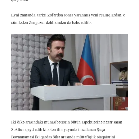
Eyni zamanda, tarixi Zəfərdən sonra yaranmış yeni reallıqlardan, o
cümlədən Zəngəzur dəhlizindən də bəhs edilib.
İki ölkə arasındakı münasibətlərin bütün aspektlərinə nəzər salan
S.Altun qeyd edib ki, ötən ilin yayında imzalanan Şuşa
Bəyannaməsi iki qardaş ölkə arasında müttəfiqlik əlaqalərini