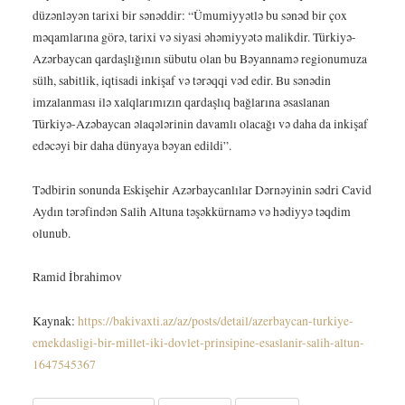
düzənləyən tarixi bir sənəddir: “Ümumiyyətlə bu sənəd bir çox
məqamlarına görə, tarixi və siyasi əhəmiyyətə malikdir. Türkiyə-
Azərbaycan qardaşlığının sübutu olan bu Bəyannamə regionumuza
sülh, sabitlik, iqtisadi inkişaf və tərəqqi vəd edir. Bu sənədin
imzalanması ilə xalqlarımızın qardaşlıq bağlarına əsaslanan
Türkiyə-Azəbaycan əlaqələrinin davamlı olacağı və daha da inkişaf
edəcəyi bir daha dünyaya bəyan edildi”.
Tədbirin sonunda Eskişehir Azərbaycanlılar Dərnəyinin sədri Cavid
Aydın tərəfindən Salih Altuna təşəkkürnamə və hədiyyə təqdim
olunub.
Ramid İbrahimov
Kaynak:
https://bakivaxti.az/az/posts/detail/azerbaycan-turkiye-
emekdasligi-bir-millet-iki-dovlet-prinsipine-esaslanir-salih-altun-
1647545367