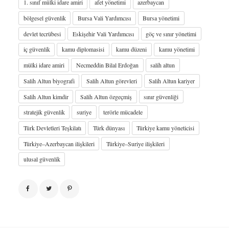
1. sınıf mülki idare amiri
afet yönetimi
azerbaycan
bölgesel güvenlik
Bursa Vali Yardımcısı
Bursa yönetimi
devlet tecrübesi
Eskişehir Vali Yardımcısı
göç ve sınır yönetimi
iç güvenlik
kamu diplomasisi
kamu düzeni
kamu yönetimi
mülki idare amiri
Necmeddin Bilal Erdoğan
salih altun
Salih Altun biyografi
Salih Altun görevleri
Salih Altun kariyer
Salih Altun kimdir
Salih Altun özgeçmiş
sınır güvenliği
stratejik güvenlik
suriye
terörle mücadele
Türk Devletleri Teşkilatı
Türk dünyası
Türkiye kamu yöneticisi
Türkiye–Azerbaycan ilişkileri
Türkiye–Suriye ilişkileri
ulusal güvenlik