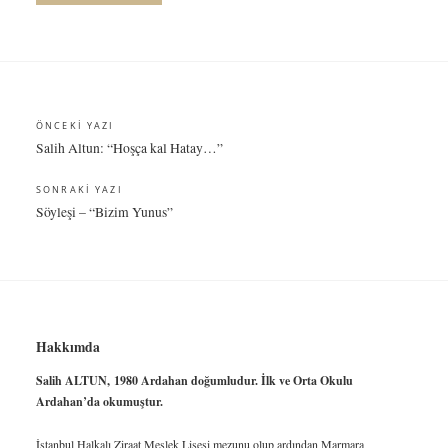
Yazı
ÖNCEKI YAZI
Salih Altun: “Hoşça kal Hatay…”
gezinmesi
SONRAKI YAZI
Söyleşi – “Bizim Yunus”
Hakkımda
Salih ALTUN,
1980 Ardahan doğumludur. İlk ve Orta Okulu
Ardahan’da okumuştur.
İstanbul Halkalı Ziraat Meslek Lisesi mezunu olup ardından Marmara