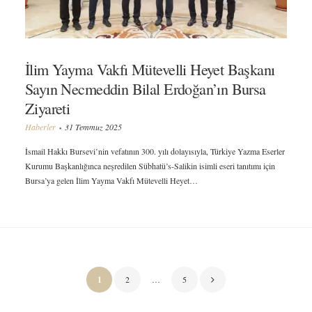
İlim Yayma Vakfı Mütevelli Heyet Başkanı
Sayın Necmeddin Bilal Erdoğan’ın Bursa
Ziyareti
Haberler
31 Temmuz 2025
İsmail Hakkı Bursevi’nin vefatının 300. yılı dolayısıyla, Türkiye Yazma Eserler
Kurumu Başkanlığınca neşredilen Sübhatü’s-Salikin isimli eseri tanıtımı için
Bursa’ya gelen İlim Yayma Vakfı Mütevelli Heyet…
Yazı
1
2
…
5
sayfalaması