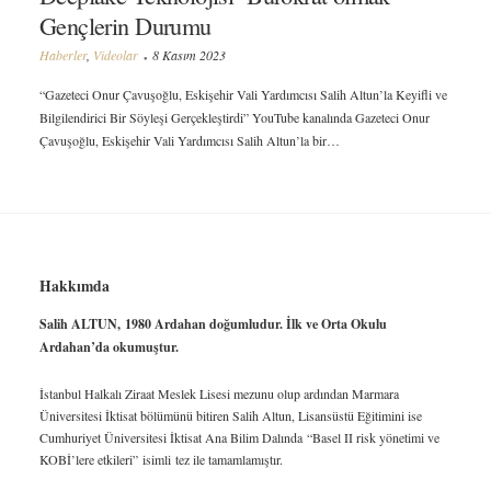
Gençlerin Durumu
Haberler
,
Videolar
8 Kasım 2023
“Gazeteci Onur Çavuşoğlu, Eskişehir Vali Yardımcısı Salih Altun’la Keyifli ve
Bilgilendirici Bir Söyleşi Gerçekleştirdi” YouTube kanalında Gazeteci Onur
Çavuşoğlu, Eskişehir Vali Yardımcısı Salih Altun’la bir…
Hakkımda
Salih ALTUN,
1980 Ardahan doğumludur. İlk ve Orta Okulu
Ardahan’da okumuştur.
İstanbul Halkalı Ziraat Meslek Lisesi mezunu olup ardından Marmara
Üniversitesi İktisat bölümünü bitiren Salih Altun, Lisansüstü Eğitimini ise
Cumhuriyet Üniversitesi İktisat Ana Bilim Dalında “Basel II risk yönetimi ve
KOBİ’lere etkileri” isimli tez ile tamamlamıştır.