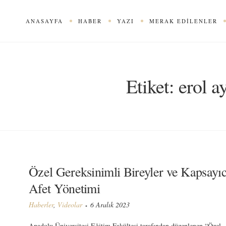
ANASAYFA
HABER
YAZI
MERAK EDILENLER
Etiket:
erol a
Özel Gereksinimli Bireyler ve Kapsayıc
Afet Yönetimi
Haberler
,
Videolar
6 Aralık 2023
Anadolu Üniversitesi Eğitim Fakültesi tarafından düzenlenen “Özel