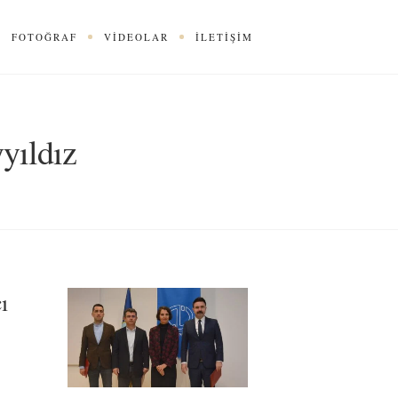
FOTOĞRAF
VIDEOLAR
İLETIŞIM
yyıldız
ı